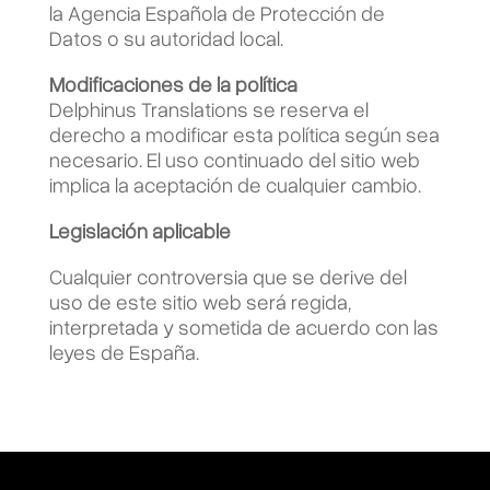
la Agencia Española de Protección de
Datos o su autoridad local.
Modificaciones de la política
Delphinus Translations se reserva el
derecho a modificar esta política según sea
necesario. El uso continuado del sitio web
implica la aceptación de cualquier cambio.
Legislación aplicable
Cualquier controversia que se derive del
uso de este sitio web será regida,
interpretada y sometida de acuerdo con las
leyes de España.