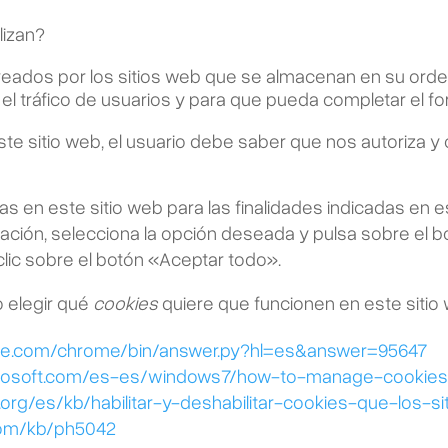
lizan?
ados por los sitios web que se almacenan en su ordena
 el tráfico de usuarios y para que pueda completar el fo
te sitio web, el usuario debe saber que nos autoriza y
das en este sitio web para las finalidades indicadas en e
mación, selecciona la opción deseada y pulsa sobre el 
lic sobre el botón
«
Aceptar todo
»
.
o elegir qué
cookies
quiere que funcionen en este sitio
ogle.com/chrome/bin/answer.py?hl=es&answer=95647
crosoft.com/es-es/windows7/how-to-manage-cookies-i
a.org/es/kb/habilitar-y-deshabilitar-cookies-que-los-s
.com/kb/ph5042