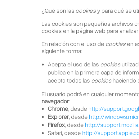
¿Qué son las c
ookies
y para qué se uti
Las cookies son pequeños archivos cre
cookies en la página web para analizar
En relación con el uso de
cookies
en es
siguiente forma:
Acepta el uso de las
cookies
utiliza
publica en la primera capa de infor
acepta todas las
cookies
haciendo c
El usuario podrá en cualquier moment
navegador
:
Chrome
, desde
http://support.go
Explorer
, desde
http://windows.mi
Firefox
, desde
http://support.mozill
Safari, desde
http://support.apple